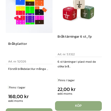
Bråktärningar 6 st_fp
Bråkplattor
Art. nr: 53322
Art. nr: 52026
6 st tärningar i plast med de
olika brå...
Förstå bråkdelar.Hur många ...
Finns i lager
Finns i lager
22,00
kr
exkl moms
168,00
kr
exkl moms
KÖP