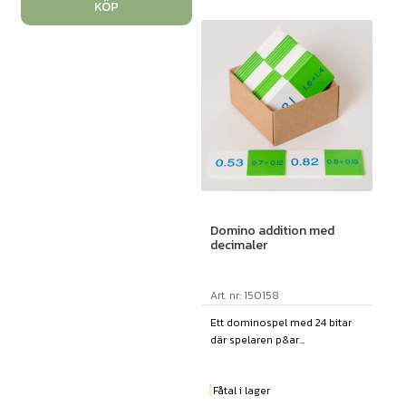
KÖP
Domino addition med
decimaler
Art. nr: 150158
Ett dominospel med 24 bitar
där spelaren p&ar...
Fåtal i lager