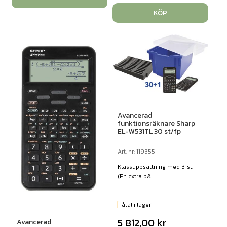
KÖP
Avancerad
funktionsräknare Sharp
EL-W531TL 30 st/fp
Art. nr: 119355
Klassuppsättning med 31st.
(En extra p&...
Fåtal i lager
5 812,00
kr
Avancerad