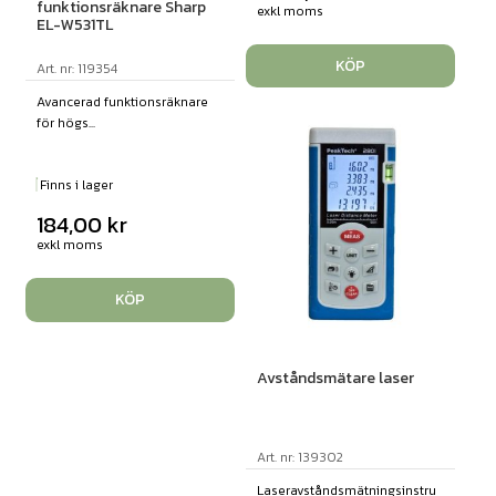
funktionsräknare Sharp
exkl moms
EL-W531TL
KÖP
Art. nr: 119354
Avancerad funktionsräknare
för högs...
Finns i lager
184,00
kr
exkl moms
KÖP
Avståndsmätare laser
Art. nr: 139302
Laseravståndsmätningsinstru