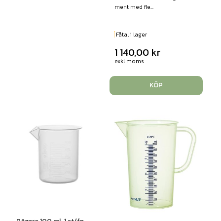
ment med fle...
Fåtal i lager
1 140,00
kr
exkl moms
KÖP