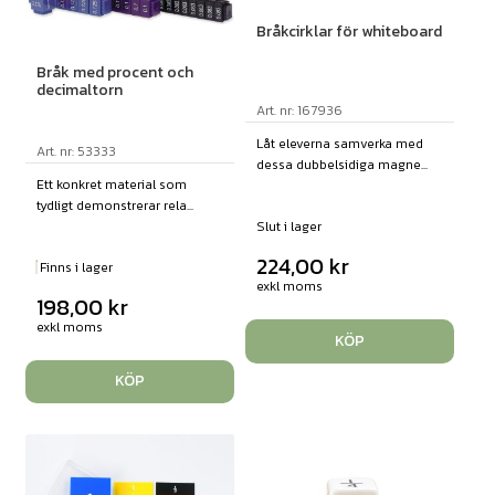
Bråkcirklar för whiteboard
Bråk med procent och
decimaltorn
Art. nr: 167936
Låt eleverna samverka med
Art. nr: 53333
dessa dubbelsidiga magne...
Ett konkret material som
tydligt demonstrerar rela...
Slut i lager
224,00
kr
Finns i lager
exkl moms
198,00
kr
exkl moms
KÖP
KÖP