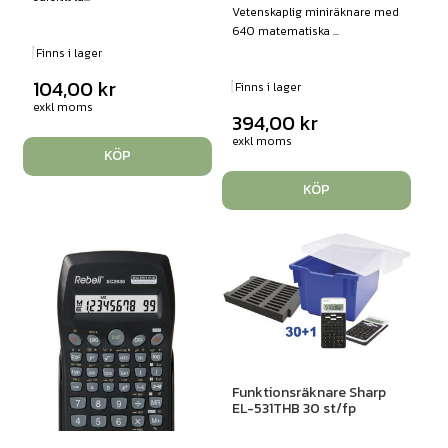
Vetenskaplig miniräknare med
640 matematiska ...
Finns i lager
104,00
kr
Finns i lager
exkl moms
394,00
kr
exkl moms
KÖP
KÖP
Funktionsräknare Sharp
EL-531THB 30 st/fp