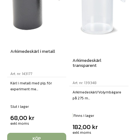
Arkimedeskärl i metall
Arkimedeskärl
transparent
Art. nr: 143177
Art. nr: 139348
Kärl i metall med pip, för
experiment me...
Arkimedeskärl/Volymbägare
på 275 m...
Slut i lager
Finns i lager
68,00
kr
exkl moms
182,00
kr
exkl moms
KÖP