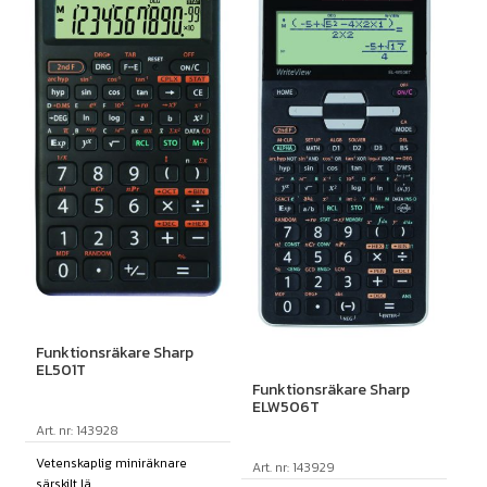
Funktionsräkare Sharp
EL501T
Funktionsräkare Sharp
ELW506T
Art. nr: 143928
Vetenskaplig miniräknare
Art. nr: 143929
särskilt lä...