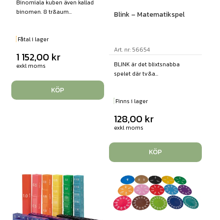
Binomiala kuben även kallad
binomen. 8 tr&aum...
Blink – Matematikspel
Fåtal i lager
Art. nr: 56654
1 152,00
kr
BLINK är det blixtsnabba
exkl moms
spelet där tv&a...
KÖP
Finns i lager
128,00
kr
exkl moms
KÖP