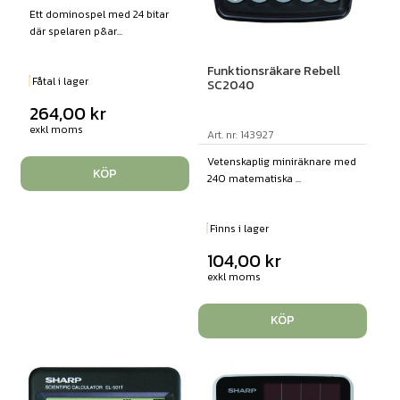
Ett dominospel med 24 bitar
där spelaren p&ar...
Funktionsräkare Rebell
Fåtal i lager
SC2040
264,00
kr
exkl moms
Art. nr: 143927
Vetenskaplig miniräknare med
KÖP
240 matematiska ...
Finns i lager
104,00
kr
exkl moms
KÖP