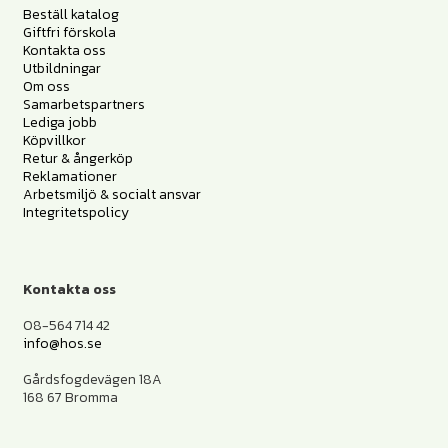
Beställ katalog
Giftfri förskola
Kontakta oss
Utbildningar
Om oss
Samarbetspartners
Lediga jobb
Köpvillkor
Retur & ångerköp
Reklamationer
Arbetsmiljö & socialt ansvar
Integritetspolicy
Kontakta oss
08-564 714 42
info@hos.se
Gårdsfogdevägen 18A
168 67 Bromma