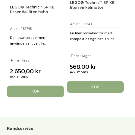
LEGO® Technic™ SPIKE
LEGO® Technic™ SPIKE
liten vinkelmotor
Essential liten hubb
Art. nr: 132743
Art. nr: 132745
En liten vinkelmotor med
Den avancerade men
kompakt design och en int...
användarvänliga lilla...
Finns i lager
Finns i lager
568,00
kr
2 650,00
kr
exkl moms
exkl moms
KÖP
KÖP
Kundservice