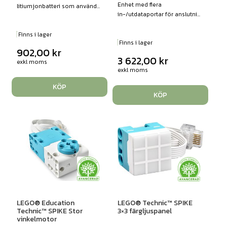
Enhet med flera
litiumjonbatteri som använd...
in-/utdataportar för anslutni...
Finns i lager
Finns i lager
902,00
kr
3 622,00
kr
exkl moms
exkl moms
KÖP
KÖP
LEGO® Education
LEGO® Technic™ SPIKE
Technic™ SPIKE Stor
3×3 färgljuspanel
vinkelmotor