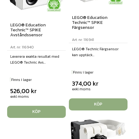
LEGO® Education
Technic™ SPIKE
LEGO® Education
Färgsensor
Technic™ SPIKE
Avståndssensor
Art. nr: 116941
Art. nr: 116940
LEGO® Technic Färgsensor
kan upptäck...
Leverera exakta resultat med
LEGO® Technic Avs...
Finns i lager
Finns i lager
374,00
kr
526,00
kr
exkl moms
exkl moms
KÖP
KÖP