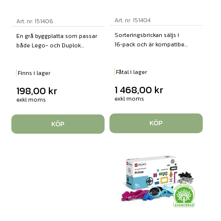
Art. nr: 151404
Art. nr: 151406
Sorteringsbrickan säljs i
En grå byggplatta som passar
16‑pack och är kompatibe...
både Lego- och Duplok...
Fåtal i lager
Finns i lager
1 468,00
kr
198,00
kr
exkl moms
exkl moms
KÖP
KÖP