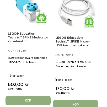
LEGO® Education
Technic™ SPIKE Medelstor
LEGO® Education
vinkelmotor
Technic™ SPIKE Micro-
USB Anslutningskabel
Art. nr: 116939
Art. nr: 116943
Bygg responsiva robotar med
LEGO® Technic Micro-USB
LEGO® Technic Mede...
Anslutningskabel anslu...
Fåtal i lager
Finns i lager
602,00
kr
170,00
kr
exkl moms
exkl moms
KÖP
KÖP