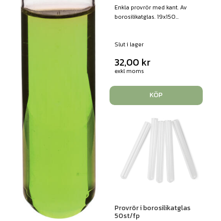
Enkla provrör med kant. Av
borosilikatglas. 19x150...
Slut i lager
32,00
kr
exkl moms
KÖP
Provrör i borosilikatglas
50st/fp