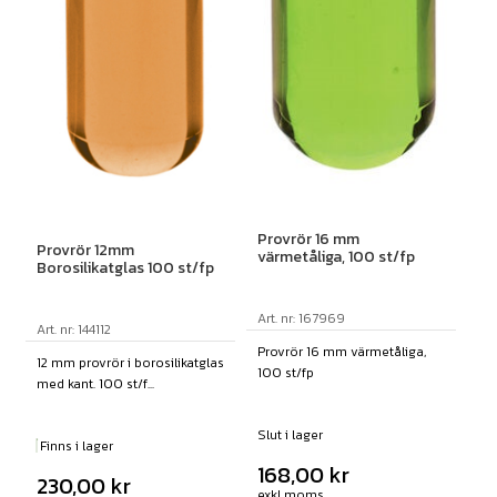
Provrör 16 mm
Provrör 12mm
värmetåliga, 100 st/fp
Borosilikatglas 100 st/fp
Art. nr: 167969
Art. nr: 144112
Provrör 16 mm värmetåliga,
12 mm provrör i borosilikatglas
100 st/fp
med kant. 100 st/f...
Slut i lager
Finns i lager
168,00
kr
230,00
kr
exkl moms