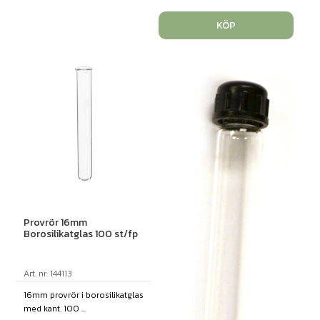
KÖP
Provrör 16mm
Borosilikatglas 100 st/fp
Art. nr: 144113
16mm provrör i borosilikatglas
med kant. 100 ...