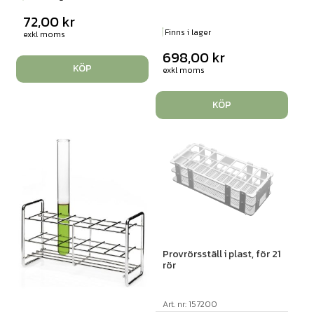
72,00
kr
Finns i lager
exkl moms
698,00
kr
KÖP
exkl moms
KÖP
Provrörsställ i plast, för 21
rör
Art. nr: 157200