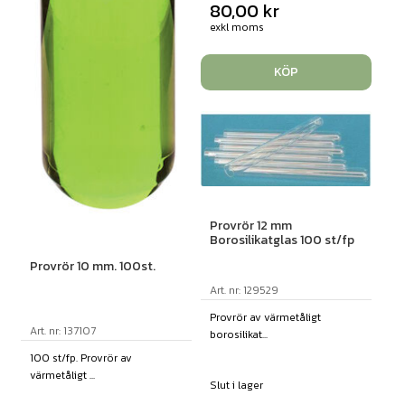
80,00
kr
exkl moms
KÖP
Provrör 12 mm
Borosilikatglas 100 st/fp
Provrör 10 mm. 100st.
Art. nr: 129529
Provrör av värmetåligt
Art. nr: 137107
borosilikat...
100 st/fp. Provrör av
värmetåligt ...
Slut i lager