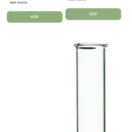
exkl moms
KÖP
KÖP