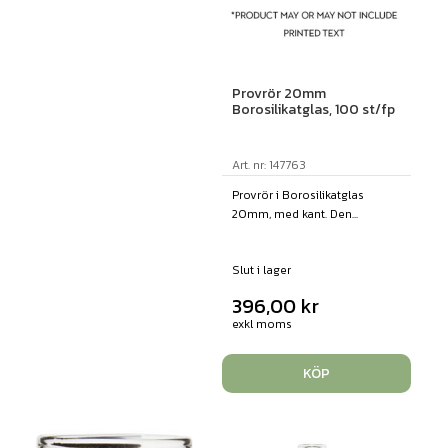
Provrör 20mm
Borosilikatglas, 100 st/fp
Art. nr: 147763
Provrör i Borosilikatglas
20mm, med kant. Den...
Slut i lager
396,00
kr
exkl moms
KÖP