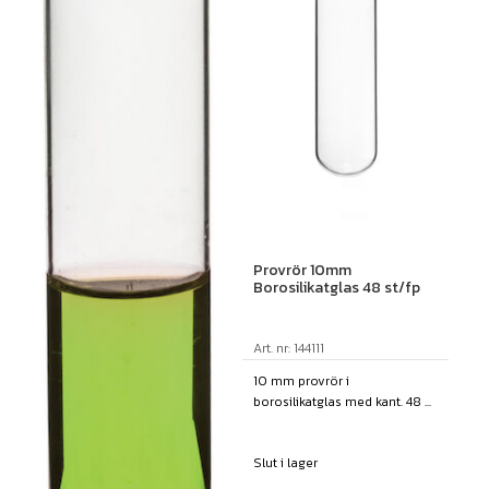
Provrör 10mm
Borosilikatglas 48 st/fp
Art. nr: 144111
10 mm provrör i
borosilikatglas med kant. 48 ...
Slut i lager