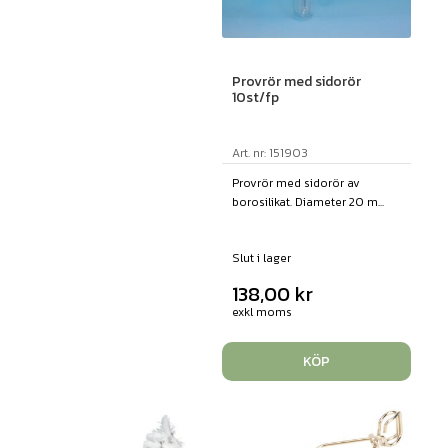
Provrör med sidorör
10st/fp
Art. nr: 151903
Provrör med sidorör av
borosilikat. Diameter 20 m...
Slut i lager
138,00
kr
exkl moms
KÖP