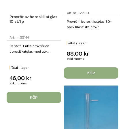
Art. nr: 169918
Provrör av borosilikatglas
10 st/fp
Provrör i borosilikatglas 50-
pack Klassiska provr...
Art. nr: 55144
Fåtal i lager
10 st/fp. Enkla provrör av
borosilikatglas med utv...
88,00
kr
exkl moms
Fåtal i lager
KÖP
46,00
kr
exkl moms
KÖP