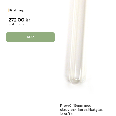
Fåtal i lager
272,00
kr
exkl moms
KÖP
Provrör 16mm med
skruvlock Borosilikatglas
12 st/fp