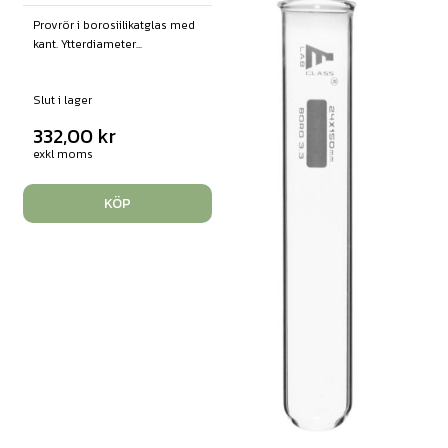
Provrör i borosiilikatglas med
kant. Ytterdiameter...
Slut i lager
332,00
kr
exkl moms
KÖP