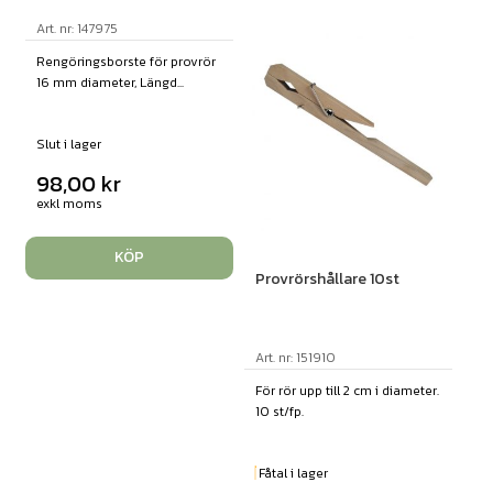
Art. nr: 147975
Rengöringsborste för provrör
16 mm diameter, Längd...
Slut i lager
98,00
kr
exkl moms
KÖP
Provrörshållare 10st
Art. nr: 151910
För rör upp till 2 cm i diameter.
10 st/fp.
Fåtal i lager