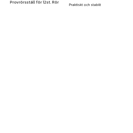
Provrörsställ för 12st. Rör
Praktiskt och stabilt
provrörsställ med 21 fack, a...
Art. nr: 53453
Finns i lager
För 12 provrör i ø 16 mm.
56,00
kr
exkl moms
Finns i lager
KÖP
96,00
kr
exkl moms
KÖP