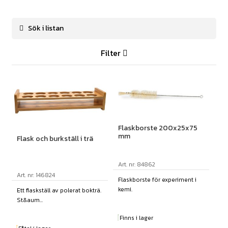
Filter
Flaskborste 200x25x75
mm
Flask och burkställ i trä
Art. nr: 84862
Art. nr: 146824
Flaskborste för experiment i
kemi.
Ett flaskställ av polerat bokträ.
St&aum...
Finns i lager