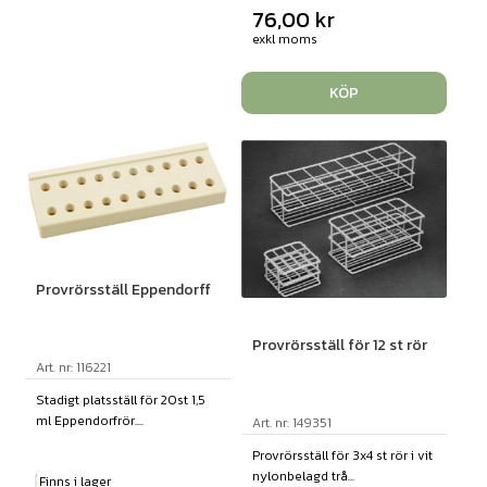
76,00
kr
exkl moms
KÖP
Provrörsställ Eppendorff
Provrörsställ för 12 st rör
Art. nr: 116221
Stadigt platsställ för 20st 1,5
ml Eppendorfrör....
Art. nr: 149351
Provrörsställ för 3x4 st rör i vit
nylonbelagd trå...
Finns i lager