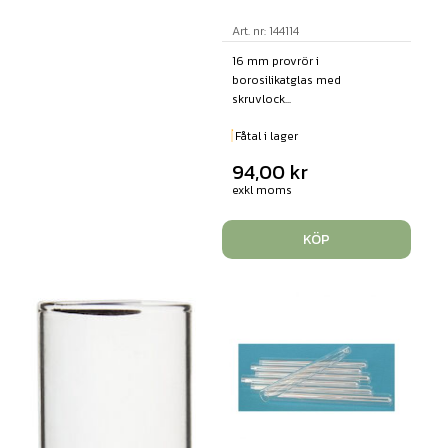
Art. nr: 144114
16 mm provrör i
borosilikatglas med
skruvlock...
Fåtal i lager
94,00
kr
exkl moms
KÖP