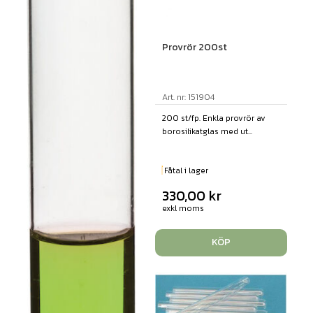
Provrör 200st
Art. nr: 151904
200 st/fp. Enkla provrör av
borosilikatglas med ut...
Fåtal i lager
330,00
kr
exkl moms
KÖP