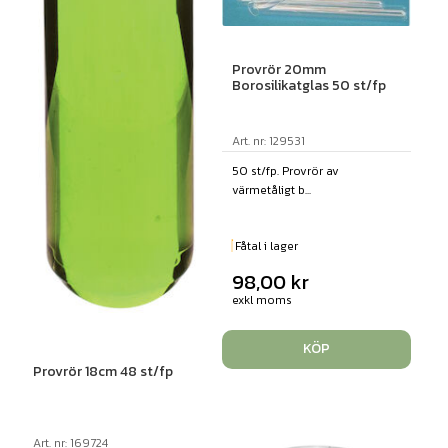
Provrör 20mm
Borosilikatglas 50 st/fp
Art. nr: 129531
50 st/fp. Provrör av
värmetåligt b...
Fåtal i lager
98,00
kr
exkl moms
KÖP
Provrör 18cm 48 st/fp
Art. nr: 169724