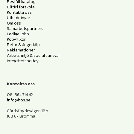
Beställ katalog
Giftfri förskola
Kontakta oss
Utbildningar
Om oss
Samarbetspartners
Lediga jobb
Köpvillkor
Retur & ångerköp
Reklamationer
Arbetsmiljö & socialt ansvar
Integritetspolicy
Kontakta oss
08-564 714 42
info@hos.se
Gårdsfogdevägen 18A
168 67 Bromma