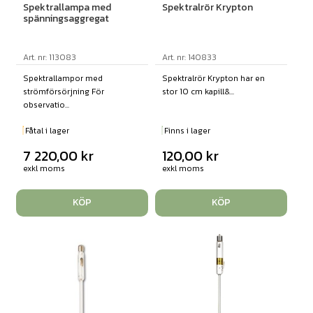
Spektrallampa med
Spektralrör Krypton
spänningsaggregat
Art. nr: 113083
Art. nr: 140833
Spektrallampor med
Spektralrör Krypton har en
strömförsörjning För
stor 10 cm kapill&...
observatio...
Fåtal i lager
Finns i lager
7 220,00
kr
120,00
kr
exkl moms
exkl moms
KÖP
KÖP