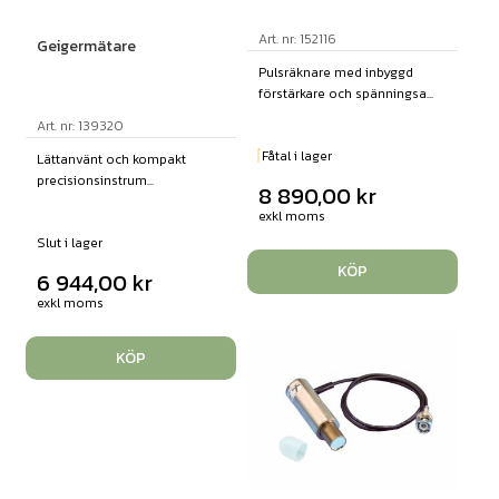
Art. nr: 152116
Geigermätare
Pulsräknare med inbyggd
förstärkare och spänningsa...
Art. nr: 139320
Fåtal i lager
Lättanvänt och kompakt
precisionsinstrum...
8 890,00
kr
exkl moms
Slut i lager
KÖP
6 944,00
kr
exkl moms
KÖP