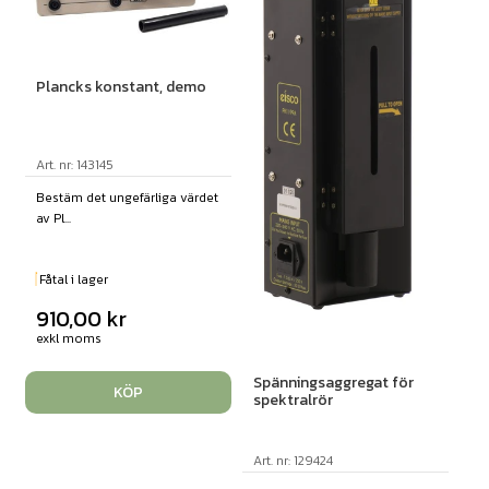
Plancks konstant, demo
Art. nr: 143145
Bestäm det ungefärliga värdet
av Pl...
Fåtal i lager
910,00
kr
exkl moms
Spänningsaggregat för
KÖP
spektralrör
Art. nr: 129424