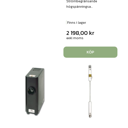
Strömbegränsande
högspänningsa...
Finns i lager
2 198,00
kr
exkl moms
KÖP