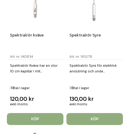
Spektralrör kväve
Spektralrör Syre
Art. nr: 140834
Art. nr: 165278
Spektralrör Kväve har en stor
Spektralrör Syre för elektrisk
10 cm kapillär i mit...
anslutning och unde...
Fåtal i lager
Fåtal i lager
120,00
kr
130,00
kr
exkl moms
exkl moms
KÖP
KÖP