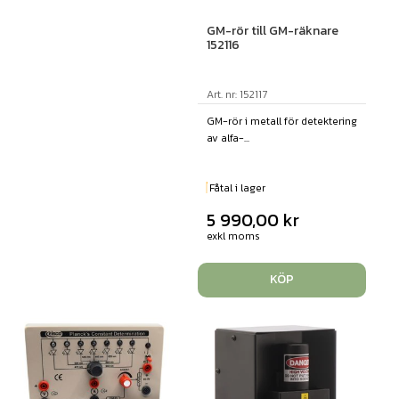
GM-rör till GM-räknare
152116
Art. nr: 152117
GM-rör i metall för detektering
av alfa-...
Fåtal i lager
5 990,00
kr
exkl moms
KÖP