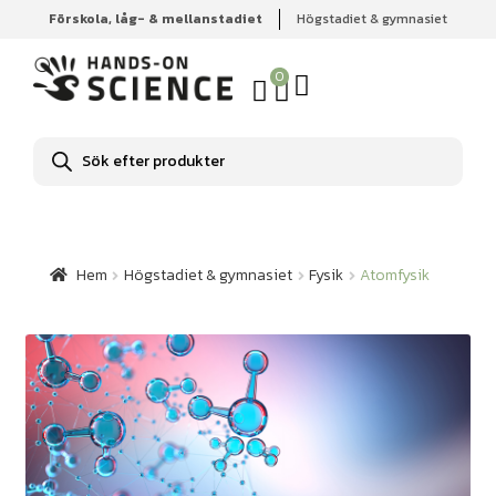
Förskola, låg- & mellanstadiet
Högstadiet & gymnasiet
Hem
Högstadiet & gymnasiet
Fysik
Atomfysik
0
Produktsökning
Hem
Högstadiet & gymnasiet
Fysik
Atomfysik