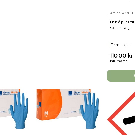
Art. nr: 143768
En blå puderfri 
storlek Larg...
Finns i lager
110,00
kr
inkl moms