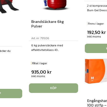
2 st kompresse
Burn Gel Dressi
Brandsläckare 6kg
Finns i lager
Pulver
192,50
kr
inkl moms
Art. nr: 79506
6 kg pulversläckare med
effektivitetsklass 43...
läcker du
Fåtal i lager
935,00
kr
inkl moms
KÖP
P
Engångshan
100 st/fp –