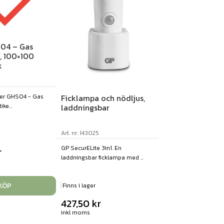
S04 – Gas
k, 100×100
k
Ficklampa och nödljus,
ter GHS04 - Gas
laddningsbar
ike...
Art. nr: 143025
GP SecurELite 3in1. En
r
laddningsbar ficklampa med ...
KÖP
Finns i lager
427,50
kr
inkl moms