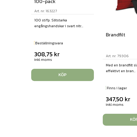
100-pack
Art. nr: 163227
100 st/fp. Slitstarka
engångshandskar i svart nitr...
Brandfilt
Beställningsvara
308,75
kr
Art. nr: 79306
inkl moms
Med en brandfilt s
effektivt en bran...
KÖP
Finns i lager
347,50
kr
inkl moms
KÖ