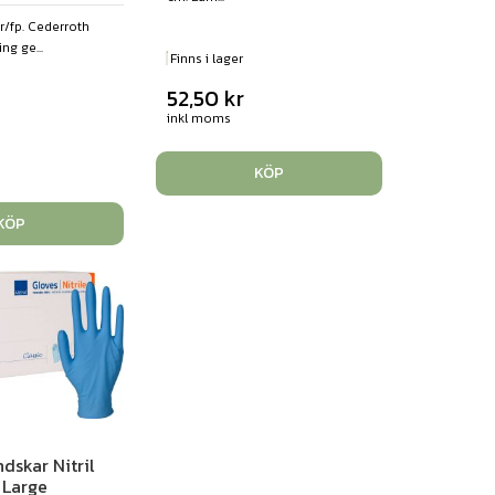
r/fp. Cederroth
ng ge...
Finns i lager
52,50
kr
inkl moms
KÖP
KÖP
dskar Nitril
 Large