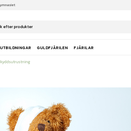
gymnasiet
skyddsutrustning
UTBILDNINGAR
GULDFJÄRILEN
FJÄRILAR
skyddsutrustning