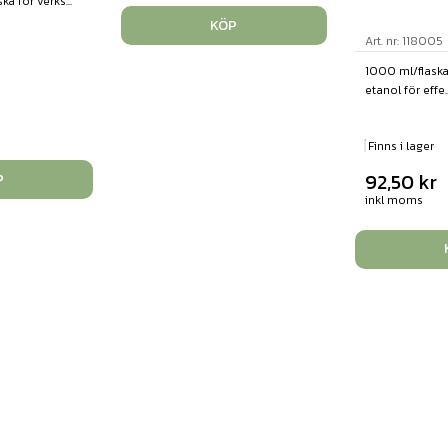
a för verks...
KÖP
Art. nr: 118005
1000 ml/flaska
etanol för effe..
Finns i lager
92,50
kr
P
inkl moms