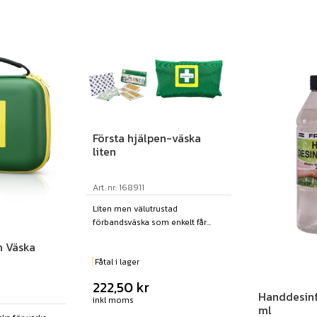
Första hjälpen-väska
liten
Art. nr: 168911
Liten men välutrustad
förbandsväska som enkelt får...
n Väska
Fåtal i lager
222,50
kr
Handdesinf
inkl moms
ml