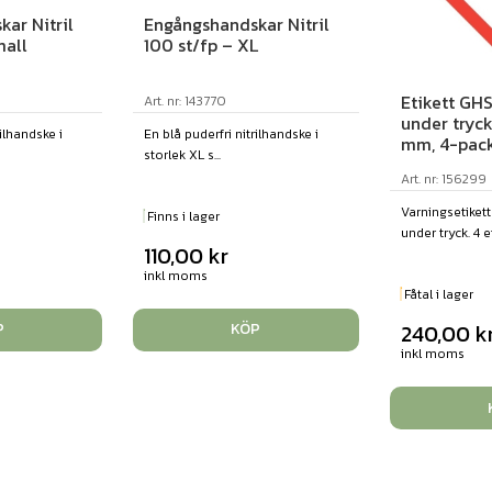
ar Nitril
Engångshandskar Nitril
mall
100 st/fp – XL
Etikett GH
Art. nr: 143770
under tryc
rilhandske i
En blå puderfri nitrilhandske i
mm, 4-pac
storlek XL s...
Art. nr: 156299
Varningsetiket
Finns i lager
under tryck. 4 et
110,00
kr
inkl moms
Fåtal i lager
240,00
k
P
KÖP
inkl moms