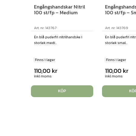
Engångshandskar Nitril
Engångshandsk
100 st/fp – Medium
100 st/fp – S
Art. nr: 143767
Art. nr: 143769
En blå puderfri nitrilhandske i
En blå puderfri nit
storlek medi...
storlek smal...
Finns i lager
Finns i lager
110,00
kr
110,00
kr
inkl moms
inkl moms
KÖP
KÖ