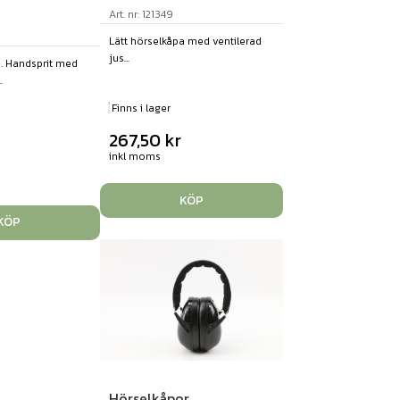
Art. nr: 121349
Lätt hörselkåpa med ventilerad
jus...
. Handsprit med
.
Finns i lager
267,50
kr
inkl moms
KÖP
KÖP
Hörselkåpor