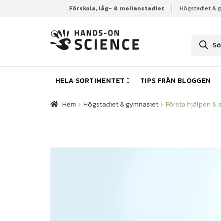
Förskola, låg- & mellanstadiet
Högstadiet & 
Hem
Högstadiet & gymnasiet
Första hjälpen & 
P
r
o
d
u
k
HELA SORTIMENTET
TIPS FRÅN BLOGGEN
t
s
ö
Hem
Högstadiet & gymnasiet
Första hjälpen & 
k
n
i
n
g