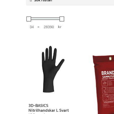
-
kr
Minimum Price
Maximum Price
3D-BASICS
Nitrilhandskar L Svart