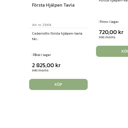
Första hjälpen-väsk
Första Hjälpen Tavla
Finns i lager
Art. nr: 29414
720,00
kr
Cederroths första hjälpen-tavla
inkl moms
täc...
KÖ
Fåtal i lager
2 825,00
kr
inkl moms
KÖP