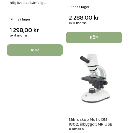
hög kvalitet. Lämpligt...
Finns i lager
2 288,00
kr
Finns i lager
exkl moms
1 298,00
kr
exkl moms
KÖP
KÖP
Mikroskop Motic DM-
1802, inbyggd 5MP USB
Kamera