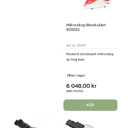
Mikroskop Binokulärt
RÖD132
Art. nr: 115471
Modernt binokulärt mikroskop
av hög kval...
Fåtal i lager
6 048,00
kr
exkl moms
KÖP