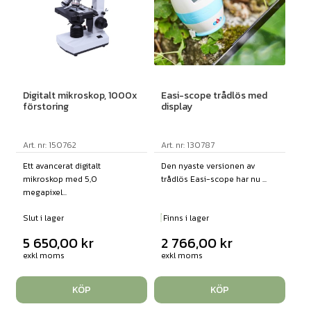
Digitalt mikroskop, 1000x
Easi-scope trådlös med
förstoring
display
Art. nr: 150762
Art. nr: 130787
Ett avancerat digitalt
Den nyaste versionen av
mikroskop med 5,0
trådlös Easi-scope har nu ...
megapixel...
Slut i lager
Finns i lager
5 650,00
kr
2 766,00
kr
exkl moms
exkl moms
KÖP
KÖP