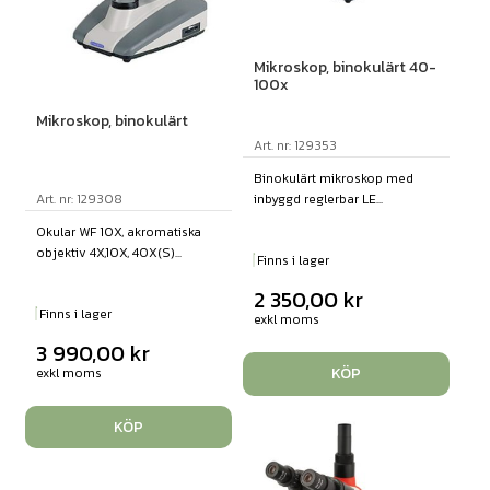
Mikroskop, binokulärt 40-
100x
Mikroskop, binokulärt
Art. nr: 129353
Binokulärt mikroskop med
Art. nr: 129308
inbyggd reglerbar LE...
Okular WF 10X, akromatiska
objektiv 4X,10X, 40X(S)...
Finns i lager
2 350,00
kr
Finns i lager
exkl moms
3 990,00
kr
KÖP
exkl moms
KÖP