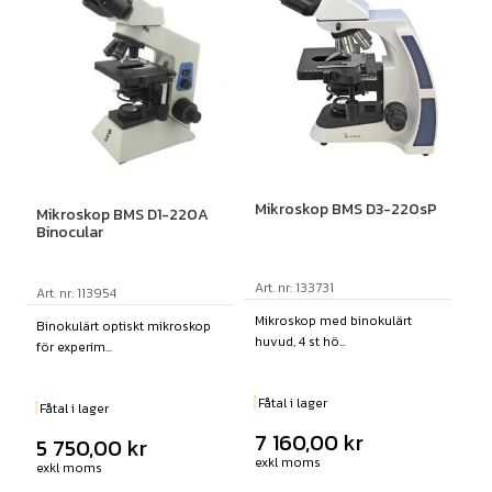
Mikroskop BMS D3-220sP
Mikroskop BMS D1-220A
Binocular
Art. nr: 133731
Art. nr: 113954
Mikroskop med binokulärt
Binokulärt optiskt mikroskop
huvud, 4 st hö...
för experim...
Fåtal i lager
Fåtal i lager
7 160,00
kr
5 750,00
kr
exkl moms
exkl moms