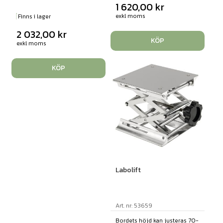
1 620,00
kr
exkl moms
Finns i lager
2 032,00
kr
KÖP
exkl moms
KÖP
Labolift
Art. nr: 53659
Bordets höjd kan justeras 70-