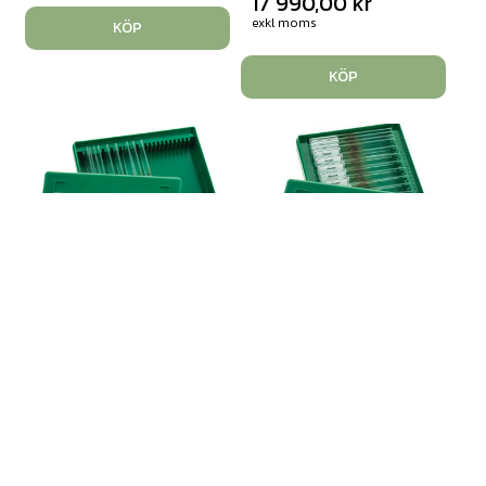
17 990,00
kr
exkl moms
KÖP
KÖP
Mikroskoppreparat,
bakterier
Mikroskoppreparat, Bas
Art. nr: 129433
Art. nr: 140710
En ask med 12st olika
bakterier; baciller, kocker ...
Mikroskoppreparaten