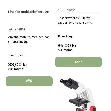
Art. nr: 53635
Lins för mobiltelefon 30x
Linsservetter av luddfritt
papper för en skonsam r...
Art. nr: 141124
Finns i lager
Använd mobilen med den här
smarta linsen...
86,00
kr
exkl moms
Finns i lager
KÖP
88,00
kr
exkl moms
KÖP