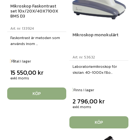
Mikroskop Faskontrast
set 10x/20X/40X7100X
BMS D3
Art. nr: 133924
Mikroskop monokulärt
Faskontrast är metoden som
används inom ...
Art. nr: 53632
Fåtal i lager
Laboratoriemikroskop för
15 550,00
kr
skolan. 40-1000x f&o...
exkl moms
Finns i lager
KÖP
2 796,00
kr
exkl moms
KÖP