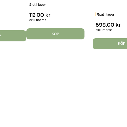
Slut i lager
112,00
kr
Fåtal i lager
exkl moms
698,00
kr
exkl moms
KÖP
P
KÖP