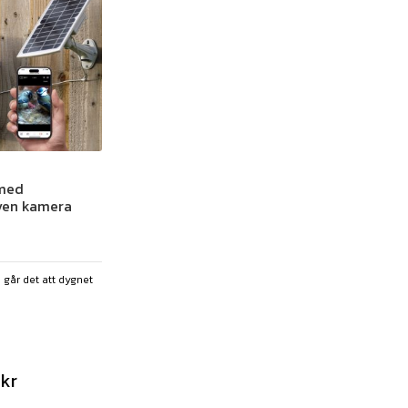
 med
iven kamera
går det att dygnet
0
kr