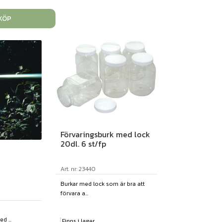
KÖP
Förvaringsburk med lock
20dl. 6 st/fp
Art. nr: 23440
Burkar med lock som är bra att
förvara a...
d ...
Finns i lager