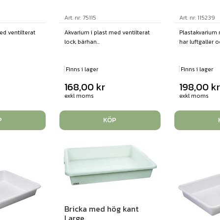
Art. nr: 75115
Art. nr: 115239
ed ventilterat
Akvarium i plast med ventilterat
Plastakvarium 
lock, bärhan...
har luftgaller oc
Finns i lager
Finns i lager
168,00
kr
198,00
k
exkl moms
exkl moms
P
KÖP
Bricka med hög kant
Large