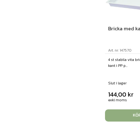
Bricka med ka
Art. nr: 147570
4 st stabila vita b
kant i PP p...
Slut i lager
144,00
kr
exkl moms
KÖ