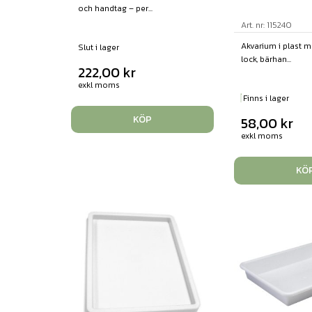
och handtag – per...
Art. nr: 115240
Akvarium i plast m
Slut i lager
lock, bärhan...
222,00
kr
exkl moms
Finns i lager
KÖP
58,00
kr
exkl moms
KÖ