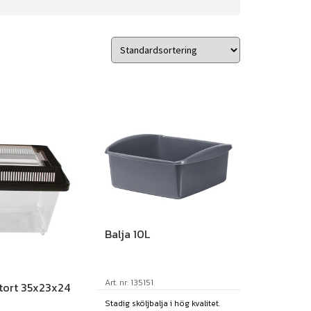
Balja 10L
Art. nr: 135151
tort 35x23x24
Stadig sköljbalja i hög kvalitet.