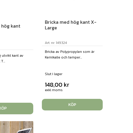
Bricka med hög kant X-
 hög kant
Large
Art. nr: 149324
Bricka av Polypropylen som är
 utvikt kant av
Kemikalie och temper...
T...
Slut i lager
148,00
kr
exkl moms
KÖP
KÖP