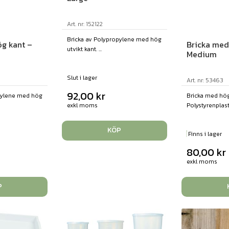
Art. nr: 152122
Bricka av Polypropylene med hög
g kant –
Bricka med
utvikt kant. ...
Medium
Slut i lager
Art. nr: 53463
92,00
kr
pylene med hög
Bricka med hög
exkl moms
Polystyrenplast 
KÖP
Finns i lager
80,00
kr
exkl moms
P