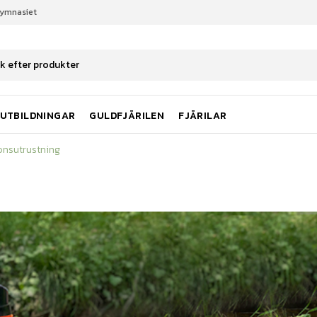
gymnasiet
onsutrustning
UTBILDNINGAR
GULDFJÄRILEN
FJÄRILAR
onsutrustning