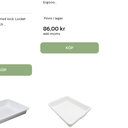
Ergono...
Finns i lager
med lock. Locket
h ...
86,00
kr
exkl moms
KÖP
r
KÖP