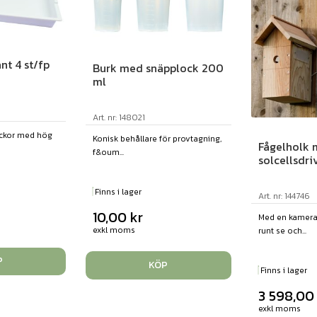
nt 4 st/fp
Burk med snäpplock 200
ml
Art. nr: 148021
rickor med hög
Konisk behållare för provtagning,
Fågelholk
f&oum...
solcellsdr
Finns i lager
Art. nr: 144746
10,00
kr
Med en kamera 
exkl moms
runt se och...
P
KÖP
Finns i lager
3 598,0
exkl moms