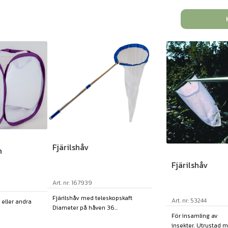
Fjärilshåv
n
Fjärilshåv
Art. nr: 167939
Fjärilshåv med teleskopskaft
Art. nr: 53244
ar eller andra
Diameter på håven 36...
För insamling av
insekter. Utrustad me