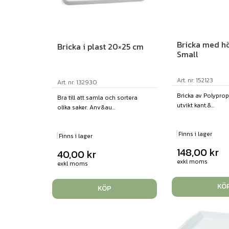
Bricka med hö
Bricka i plast 20×25 cm
Small
Art. nr: 152123
Art. nr: 132930
Bricka av Polypro
Bra till att samla och sortera
utvikt kant.&...
olika saker. Anv&au...
Finns i lager
Finns i lager
148,00
kr
40,00
kr
exkl moms
exkl moms
KÖ
KÖP