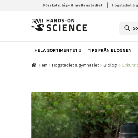
Förskola, låg- & mellanstadiet
Högstadiet & 
Hem
Högstadiet & gymnasiet
Biologi
Exkursi
P
r
o
d
u
k
HELA SORTIMENTET
TIPS FRÅN BLOGGEN
t
s
ö
Hem
Högstadiet & gymnasiet
Biologi
Exkursi
k
n
i
n
g