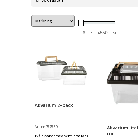
-
kr
Minimum Price
Maximum Price
Akvarium 2-pack
Art. nr: 157559
Akvarium lite
cm
Två akvarier med ventilerat lock