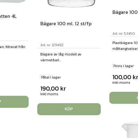
Bägare 1000
atten 4L
Bägare 100 ml. 12 st/fp
Art. nr: 53450
Plastbägare 1
Art. nr: 129492
n, filtrerat från
måttangivelser..
Bägare av låg modell av
värmet&ari...
Finns i lager
100,00
k
Fåtal i lager
inkl moms
190,00
kr
inkl moms
P
KÖP