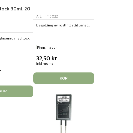
lock 30ml. 20
Art. nr: 115022
Degeltång av rostfritt stål.Längd...
 glaserad med lock.
Finns i lager
32,50
kr
inkl moms
r
KÖP
KÖP