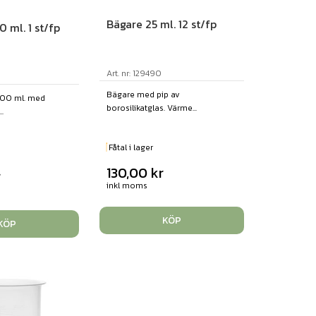
Bägare 25 ml. 12 st/fp
 ml. 1 st/fp
Art. nr: 129490
Bägare med pip av
000 ml. med
borosilikatglas. Värme...
.
Fåtal i lager
130,00
kr
r
inkl moms
KÖP
KÖP