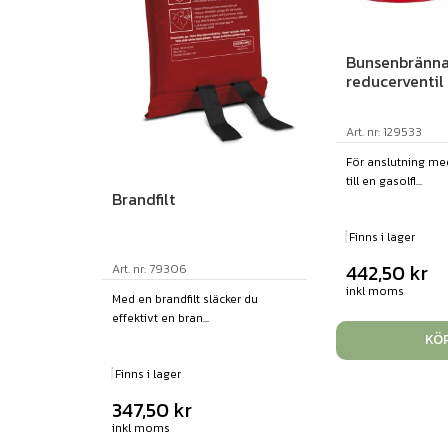
Bunsenbränn
reducerventil
Art. nr: 129533
För anslutning m
till en gasolfl...
Brandfilt
Finns i lager
442,50
kr
Art. nr: 79306
inkl moms
Med en brandfilt släcker du
effektivt en bran...
KÖ
Finns i lager
347,50
kr
inkl moms