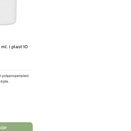
ml. i plast 10
i polypropenplast
jda...
KÖP