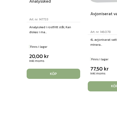
Analyssked
Avjoniserat v
Art. nr: 147733
Analyssked i rostfritt stål, Kan
Art. nr: 146078
diskas i ma...
4L avjoniserat vatte
minera...
Finns i lager
20,00
kr
Finns i lager
inkl moms
77,50
kr
inkl moms
KÖP
KÖ