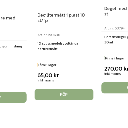
Degel med 
st
Decilitermått i plast 10
are med
st/fp
Art. nr: 53794
Art. nr: 150636
Porslinsdegel,
30ml
10 st livsmedelsgodkända
ed gummislang
decilitermått,...
Finns i lager
Fåtal i lager
270,00
k
65,00
kr
inkl moms
inkl moms
KÖP
P