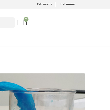
Exkl moms
Inkl moms
0