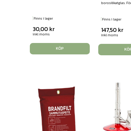
borosilikatglas. För
Finns i lager
Finns i lager
30,00
kr
147,50
kr
inkl moms
inkl moms
KÖP
KÖ