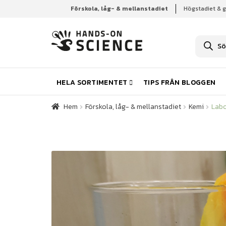
Förskola, låg- & mellanstadiet
Högstadiet & 
Hem
Förskola, låg- & mellanstadiet
Kemi
Labo
P
r
o
d
u
k
HELA SORTIMENTET
TIPS FRÅN BLOGGEN
t
s
ö
Hem
Förskola, låg- & mellanstadiet
Kemi
Labo
k
n
i
n
g