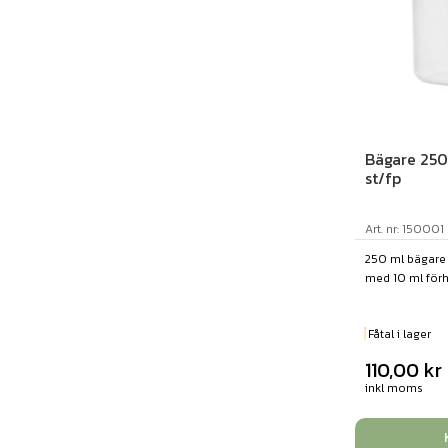
Bägare 250 
st/fp
Art. nr: 150001
250 ml bägare 
med 10 ml förhö
Fåtal i lager
110,00
kr
inkl moms