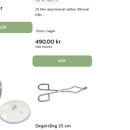
Art. nr: 146079
kr
25 liter avjoniserat vatten, filtrerat
från ...
KÖP
Finns i lager
490,00
kr
inkl moms
KÖP
Degeltång 25 cm