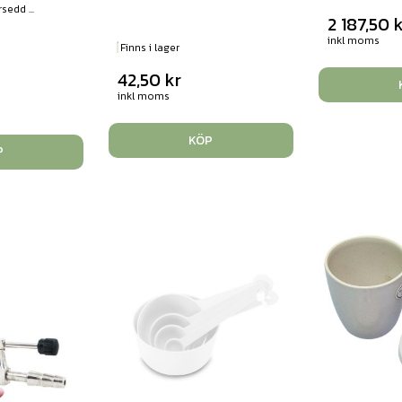
sedd ...
2 187,50
inkl moms
Finns i lager
42,50
kr
inkl moms
KÖP
P