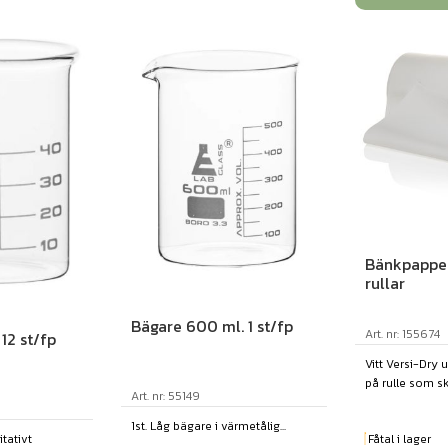
Bänkpapper
rullar
Bägare 600 ml. 1 st/fp
Art. nr: 155674
12 st/fp
Vitt Versi-Dry
på rulle som sk
Art. nr: 55149
1st. Låg bägare i värmetålig...
tativt
Fåtal i lager